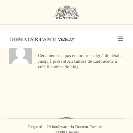
Skip
to
content
À propos de
Alexandra de Ladoucette
Cet auteur n'a pas encore renseigné de détails.
Jusqu'à présent Alexandra de Ladoucette a
créé 0 entrées de blog.
Régnard – 28 boulevard du Docteur Tacussel,
89800 Chablis